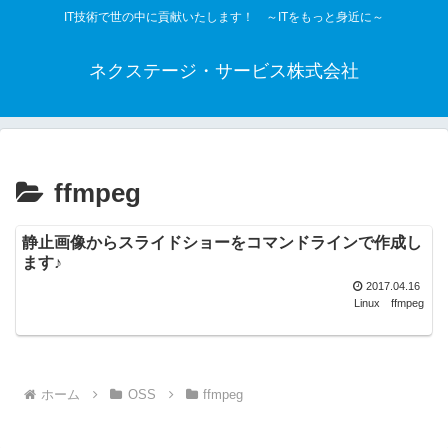
IT技術で世の中に貢献いたします！ ～ITをもっと身近に～
ネクステージ・サービス株式会社
ffmpeg
静止画像からスライドショーをコマンドラインで作成し
ます♪
2017.04.16
Linux
ffmpeg
ホーム
OSS
ffmpeg