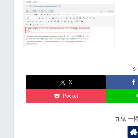
シ
X
Pocket
九鬼 一