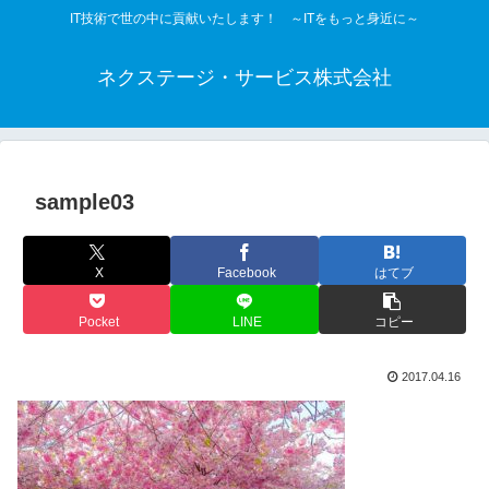
IT技術で世の中に貢献いたします！ ～ITをもっと身近に～
ネクステージ・サービス株式会社
sample03
X
Facebook
はてブ
Pocket
LINE
コピー
2017.04.16