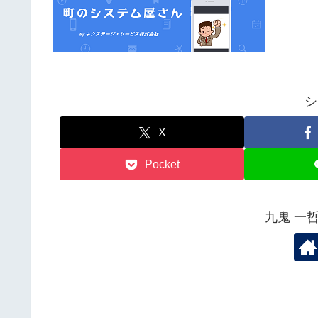
シ
X
Pocket
九鬼 一