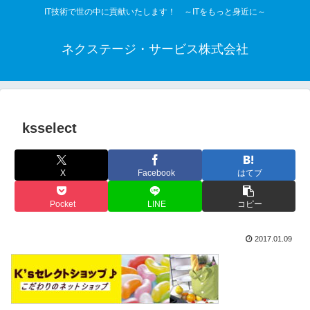
IT技術で世の中に貢献いたします！ ～ITをもっと身近に～
ネクステージ・サービス株式会社
ksselect
X
Facebook
はてブ
Pocket
LINE
コピー
2017.01.09