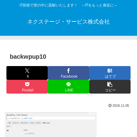
IT技術で世の中に貢献いたします！ ～ITをもっと身近に～
ネクステージ・サービス株式会社
backwpup10
X
Facebook
はてブ
Pocket
LINE
コピー
2016.11.05