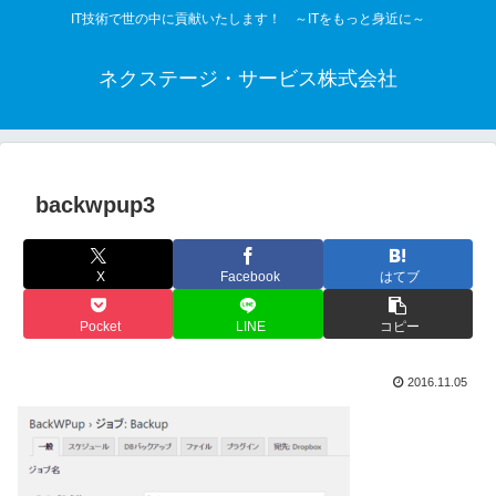
IT技術で世の中に貢献いたします！ ～ITをもっと身近に～
ネクステージ・サービス株式会社
backwpup3
X
Facebook
はてブ
Pocket
LINE
コピー
2016.11.05